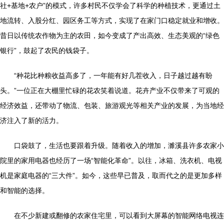
社+基地+农户”的模式，许多村民不仅学会了科学的种植技术，更通过土
地流转、入股分红、园区务工等方式，实现了在家门口稳定就业和增收。
昔日以传统农作物为主的农田，如今变成了产出高效、生态美观的“绿色
银行”，鼓起了农民的钱袋子。
“种花比种粮收益高多了，一年能有好几茬收入，日子越过越有盼
头。”一位正在大棚里忙碌的花农笑着说道。花卉产业不仅带来了可观的
经济效益，还带动了物流、包装、旅游观光等相关产业的发展，为当地经
济注入了新的活力。
口袋鼓了，生活也要跟着升级。随着收入的增加，濉溪县许多农家小
院里的家用电器也经历了一场“智能化革命”。以往，冰箱、洗衣机、电视
机是家庭电器的“三大件”。如今，这些早已普及，取而代之的是更加多样
和智能的选择。
在不少新建或翻修的农家住宅里，可以看到大屏幕的智能网络电视连