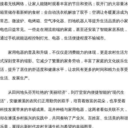
接着无线网络，让家人能随时观看丰富的节目和资讯；双开门的大容量冰
箱里储存着新鲜的食材；全自动洗衣机解放了双手；空调让冬暖夏凉成为
常态。微波炉、电烤箱、空气净化器、扫地机器人等提升生活品质的小家
电也日益常见。一些走在潮流前端的家庭，甚至还安装了智能家居系统，
通过手机就能远程控制灯光、电器，生活便捷程度不输城市。
家用电器的普及和升级，不仅仅是消费能力的体现，更是农村生活方
式深刻变革的缩影。它减少了繁重的家务劳动，丰富了家庭的文化娱乐生
活，提升了居住的舒适度和健康水平，让农民有更多的时间和精力去享受
生活、发展生产。
从田间地头芬芳吐艳的“美丽经济”，到厅堂室内便捷智能的“现代生
活”，安徽濉溪的农民们正用勤劳的双手，培育着致富的花朵，也享受着
科技发展带来的丰硕成果。花卉种植与家用电器，这两者看似关联不大，
却在濉溪乡村振兴的实践中，共同奏响了产业兴、百姓富、生活美的和谐
乐章，展现出新时代农村充满生机与希望的幸福图景。