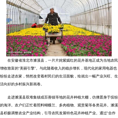
在安徽省淮北市濉溪县，一片片姹紫嫣红的花卉基地正成为当地农民
增收致富的“美丽引擎”。与此随着收入的稳步增长，现代化的家用电器也
纷纷走进农家，悄然改变着村民们的生活面貌，绘就出一幅产业兴旺、生
活向好的乡村振兴新画卷。
走进濉溪县双堆集镇或百善镇等地的花卉种植大棚，仿佛置身于缤纷
的海洋。农户们正忙着照料蝴蝶兰、多肉植物、观赏菊等各类花卉。濉溪
县积极调整农业产业结构，引导农民发展特色花卉种植产业。通过“合作