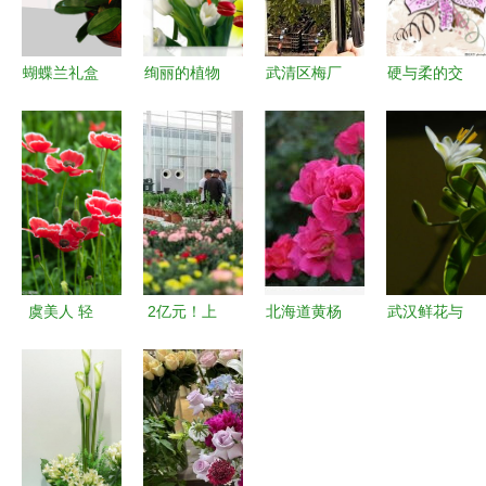
蝴蝶兰礼盒
绚丽的植物
武清区梅厂
硬与柔的交
大揭秘 如
画卷 探索
镇 一纸“花
响 机械设
何选购一台
花卉的审美
经济”做强
备与矢量花
不打烊
与故事
特色种植区
卉背景的创
的“提花
意设计
机”？
虞美人 轻
2亿元！上
北海道黄杨
武汉鲜花与
盈绽放的诗
海这个镇靠
产品销售全
容器批发
意画魂
侍弄花草实
解析 优质
玫瑰百合富
现高产
生产厂家与
贵竹，水培
出，“特色
价格参考
玻璃瓶与家
农产品”做
电一站式采